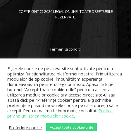
COPYRIGHT © 2026 LEGAL ONLINE. TOATE DREPTURILE
REZERVATE.
Termeni și condiții
Prelucrarea datelor cu caracter personal
Fișierele cookie de pe acest site sunt utilizate pentru a
Politica de utilizare Cookie-uri
optimiza funcţionalitatea platformei noastre. Prin utilizarea
modulelor de tip cookie, îmbunătăţim experienţa
ANPC
dumneavoastră pe site-ul legalonline.ro. Apasă click pe
butonul "Accept toate cookie-urile" pentru a accepta
utilizarea modulelor cookie şi a accesa direct site-ul sau
SOL
apasă click pe "Preferințe cookie" pentru a-ţi schimba
preferinţele privind modulele cookie pe care doreşti să le
accepţi. Pentru mai multe informaţii, consultaţi
Politica
privind utilizarea modulelor cookie
.
Preferințe cookie
Accept toate cookie-urile