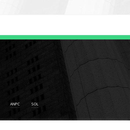
ANPC
SOL
p