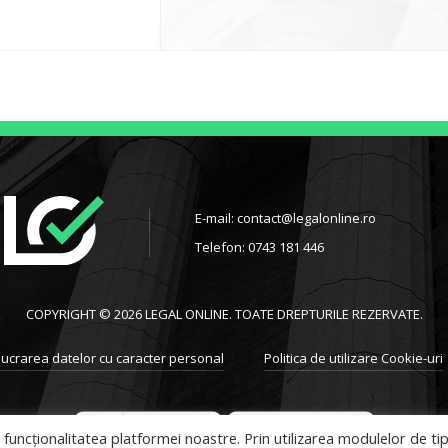
E-mail: contact@legalonline.ro
Telefon: 0743 181 446
COPYRIGHT © 2026 LEGAL ONLINE. TOATE DREPTURILE REZERVATE.
lucrarea datelor cu caracter personal
Politica de utilizare Cookie-uri
a funcţionalitatea platformei noastre. Prin utilizarea modulelor de ti