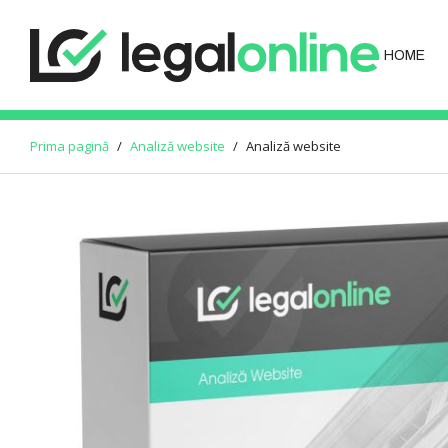
HOME
Prima pagină
/
Analiză website
/
Analiză website